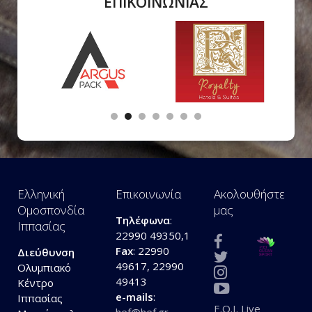
ΕΠΙΚΟΙΝΩΝΙΑΣ
Ελληνική
Επικοινωνία
Ακολουθήστε
Ομοσπονδία
μας
Τηλέφωνα
:
Ιππασίας
22990 49350,1
Fax
: 22990
Διεύθυνση
49617, 22990
Ολυμπιακό
49413
Κέντρο
e-mails
:
Ιππασίας
E.O.I. Live