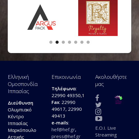
Ελληνική
Επικοινωνία
Ακολουθήστε
Ομοσπονδία
μας
Τηλέφωνα
:
Ιππασίας
22990 49350,1
Fax
: 22990
Διεύθυνση
49617, 22990
Ολυμπιακό
49413
Κέντρο
e-mails
:
Ιππασίας
E.O.I. Live
hef@hef.gr
,
Μαρκόπουλο
Streaming
press@hef.gr
Αττικής