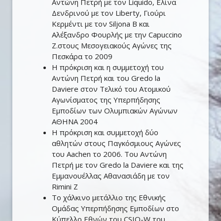
Αντώνη Πετρή με τον Liquido, Ελίνα
Δενδρινού με τον Liberty, Γιούρι
Κερμέντι με τον Siljona B και
Αλέξανδρο Φουρλής με την Capuccino
Z.στους Μεσογειακούς Αγώνες της
Πεσκάρα το 2009
Η πρόκριση και η συμμετοχή του
Αντώνη Πετρή και του Gredo la
Daviere στον Τελικό του Ατομικού
Αγωνίσματος της Υπερπήδησης
Εμποδίων των Ολυμπιακών Αγώνων
ΑΘΗΝΑ 2004
Η πρόκριση και συμμετοχή δύο
αθλητών στους Παγκόσμιους Αγώνες
του Aachen το 2006. Του Αντώνη
Πετρή με τον Gredo la Daviere και της
Εμμανουέλλας Αθανασιάδη με τον
Rimini Z
To χάλκινο μετάλλιο της Εθνικής
Ομάδας Υπερπήδησης Εμποδίων στο
Κύπελλο Εθνών του CSIO-W του