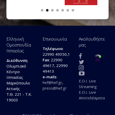
Ελληνική
Επικοινωνία
Ακολουθήστε
Ομοσπονδία
μας
Τηλέφωνα
:
Ιππασίας
22990 49350,1
Fax
: 22990
Διεύθυνση
49617, 22990
Ολυμπιακό
49413
Κέντρο
e-mails
:
Ιππασίας
E.O.I. Live
hef@hef.gr
,
Μαρκόπουλο
Streaming
press@hef.gr
Αττικής
E.O.I. Live
Τ.Θ. 221 - Τ.Κ.
Αποτελέσματα
19003