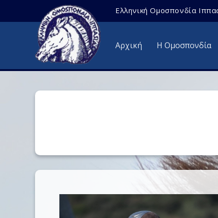
Ελληνική Ομοσπονδία Ιππα
Αρχική
Η Ομοσπονδία