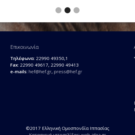
Επικοινωνία
Τηλέφωνα
: 22990 49350,1
Fax
: 22990 49617, 22990 49413
e-mails
:
hef@hef.gr
,
press@hef.gr
©2017 Ελληνική Ομοσπονδία Ιππασίας
Κατασκευή ιστοσελίδας: web-idea.gr