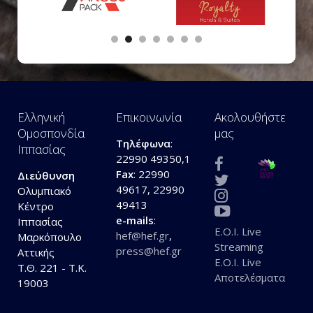
Ελληνική
Επικοινωνία
Ακολουθήστε
Ομοσπονδία
μας
Τηλέφωνα
:
Ιππασίας
22990 49350,1
Fax
: 22990
Διεύθυνση
49617, 22990
Ολυμπιακό
49413
Κέντρο
e-mails
:
Ιππασίας
E.O.I. Live
hef@hef.gr
,
Μαρκόπουλο
Streaming
press@hef.gr
Αττικής
E.O.I. Live
Τ.Θ. 221 - Τ.Κ.
Αποτελέσματα
19003