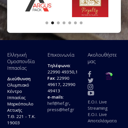
Ελληνική
Επικοινωνία
Ακολουθήστε
Ομοσπονδία
μας
Τηλέφωνα
:
Ιππασίας
22990 49350,1
Fax
: 22990
Διεύθυνση
49617, 22990
Ολυμπιακό
49413
Κέντρο
e-mails
:
Ιππασίας
E.O.I. Live
hef@hef.gr
,
Μαρκόπουλο
Streaming
press@hef.gr
Αττικής
E.O.I. Live
Τ.Θ. 221 - Τ.Κ.
Αποτελέσματα
19003