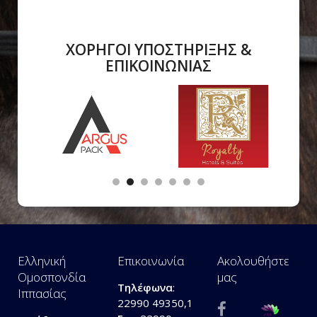
ΧΟΡΗΓΟΙ ΥΠΟΣΤΗΡΙΞΗΣ &
ΕΠΙΚΟΙΝΩΝΙΑΣ
Ελληνική
Επικοινωνία
Ακολουθήστε
Ομοσπονδία
μας
Τηλέφωνα
:
Ιππασίας
22990 49350,1