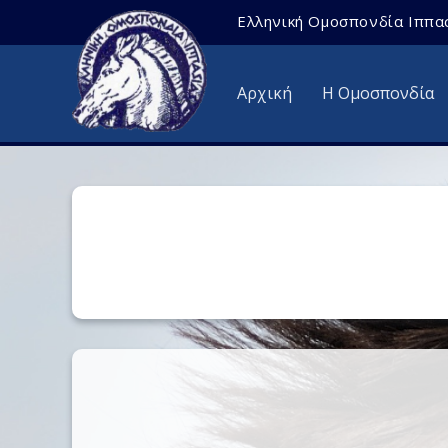
Ελληνική Ομοσπονδία Ιππα
Αρχική
Η Ομοσπονδία