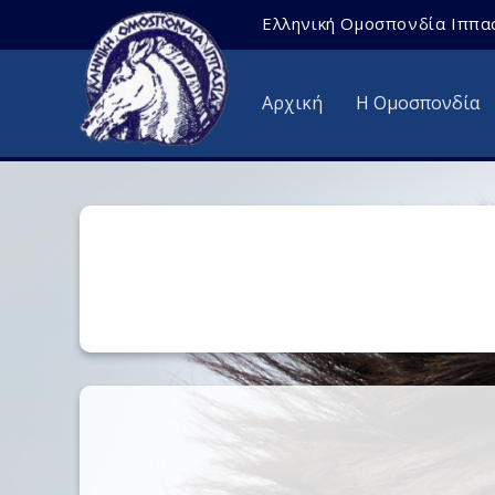
Ελληνική Ομοσπονδία Ιππα
Αρχική
Η Ομοσπονδία