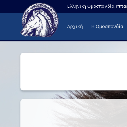
Ελληνική Ομοσπονδία Ιππα
Αρχική
Η Ομοσπονδία