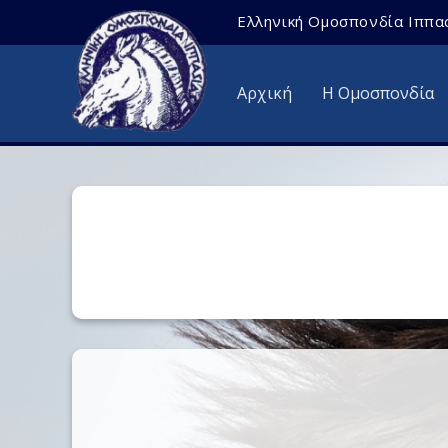
Ελληνική Ομοσπονδία Ιππα
Αρχική
Η Ομοσπονδία