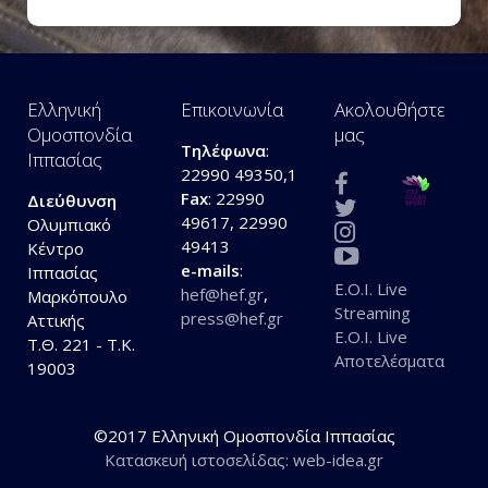
Ελληνική
Επικοινωνία
Ακολουθήστε
Ομοσπονδία
μας
Τηλέφωνα
:
Ιππασίας
22990 49350,1
Fax
: 22990
Διεύθυνση
49617, 22990
Ολυμπιακό
49413
Κέντρο
e-mails
:
Ιππασίας
E.O.I. Live
hef@hef.gr
,
Μαρκόπουλο
Streaming
press@hef.gr
Αττικής
E.O.I. Live
Τ.Θ. 221 - Τ.Κ.
Αποτελέσματα
19003
©2017 Ελληνική Ομοσπονδία Ιππασίας
Κατασκευή ιστοσελίδας: web-idea.gr