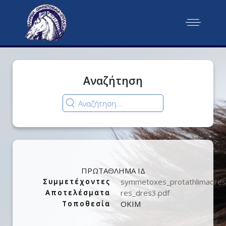
Αναζήτηση
ΠΡΩΤΑΘΛΗΜΑ ΙΔ
symmetoxes_protathlimadres
Συμμετέχοντες
res_dres3.pdf
Αποτελέσματα
ΟΚΙΜ
Τοποθεσία