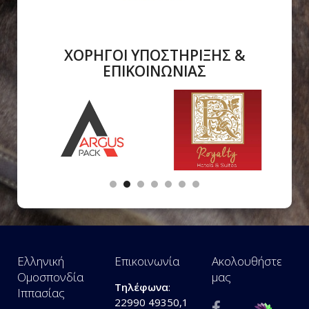
ΧΟΡΗΓΟΙ ΥΠΟΣΤΗΡΙΞΗΣ &
ΕΠΙΚΟΙΝΩΝΙΑΣ
Ελληνική
Επικοινωνία
Ακολουθήστε
Ομοσπονδία
μας
Τηλέφωνα
:
Ιππασίας
22990 49350,1