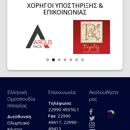
ΧΟΡΗΓΟΙ ΥΠΟΣΤΗΡΙΞΗΣ &
ΕΠΙΚΟΙΝΩΝΙΑΣ
Ελληνική
Επικοινωνία
Ακολουθήστε
Ομοσπονδία
μας
Τηλέφωνα
:
Ιππασίας
22990 49350,1
Fax
: 22990
Διεύθυνση
49617, 22990
Ολυμπιακό
49413
Κέντρο