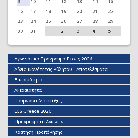
9
10
11
12
13
14
15
16
17
18
19
20
21
22
23
24
25
26
27
28
29
30
31
1
2
3
4
5
Αγωνιστικό Πρόγραμμα Έτους 2026
Άδεια Ικανότητας Αθλητού - Αποτελέσματα
Βιωσιμότητα
Ακεραιότητα
Τουρνουά Ανάπτυξης
LES Greece 2026
Προγράμματα Αγώνων
Κράτηση Προπόνησης