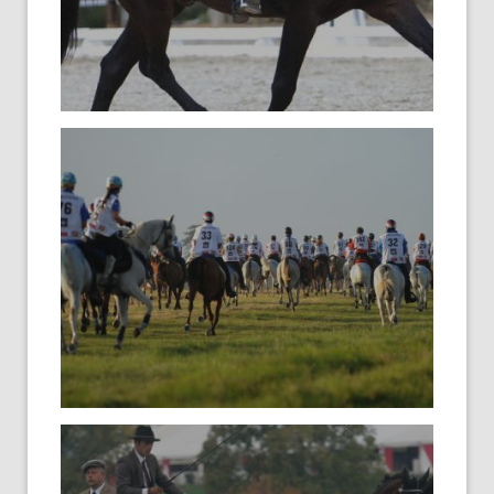
Αποτελέσματα
Προηγούμενων Ετών
Τεστ Ιππικής
Δεξιοτεχνίας
Προκηρύξεις
Λίστα Συμμετοχών
Αποτελέσματα
Βαθμολογίες /
Προκρίσεις
Αποτελέσματα
Προηγούμενων Ετών
Προκηρύξεις