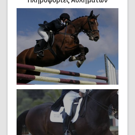
Πληροφορίες Αθλημάτων
Προκηρύξεις
Λίστα Συμμετοχών
Αποτελέσματα
Βαθμολογίες
Ranking list
Αποτελέσματα
Προηγούμενων Ετών
Προκηρύξεις
Λίστα Συμμετοχών
Αποτελέσματα
Βαθμολογίες