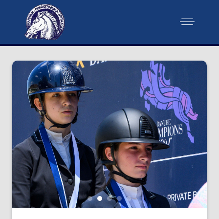
Ευρωπαικό ΙΑ
Hagen Γερμανία
Ανακοίνωση
Παρέμβαση της ΕΟΙ
Ιππική Αντοχή