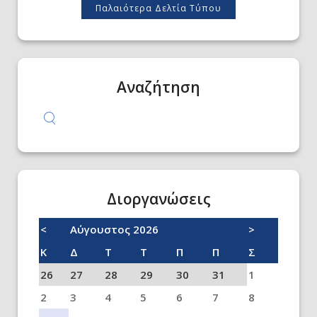
Παλαιότερα Δελτία Τύπου
Αναζήτηση
Διοργανώσεις
<
Αύγουστος 2026
>
Κ
Δ
Τ
Τ
Π
Π
Σ
26
27
28
29
30
31
1
2
3
4
5
6
7
8