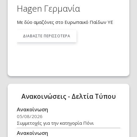
Hagen Γερμανία
Ανακοίνωση
Με δύο αμαζόνες στο Ευρωπαικό Παίδων ΥΕ
Ενημέρωση από την ΕΟΙ για την αναγκαιότητα
ΔΙΑΒΑΣΤΕ ΠΕΡΙΣΣΟΤΕΡΑ
άμεσης επαναλειτουργίας της Κτηνιατρικής
Κλινικής
ΔΙΑΒΑΣΤΕ ΠΕΡΙΣΣΟΤΕΡΑ
Ανακοινώσεις - Δελτία Τύπου
Ανακοίνωση
05/08/2026
Συμμετοχές για την κατηγορία Πόνι
Ανακοίνωση